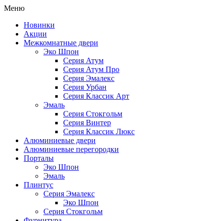
Меню
Новинки
Акции
Межкомнатные двери
Эко Шпон
Серия Атум
Серия Атум Про
Серия Эмалекс
Серия Урбан
Серия Классик Арт
Эмаль
Серия Стокгольм
Серия Винтер
Серия Классик Люкс
Алюминиевые двери
Алюминиевые перегородки
Порталы
Эко Шпон
Эмаль
Плинтус
Серия Эмалекс
Эко Шпон
Серия Стокгольм
Фурнитура