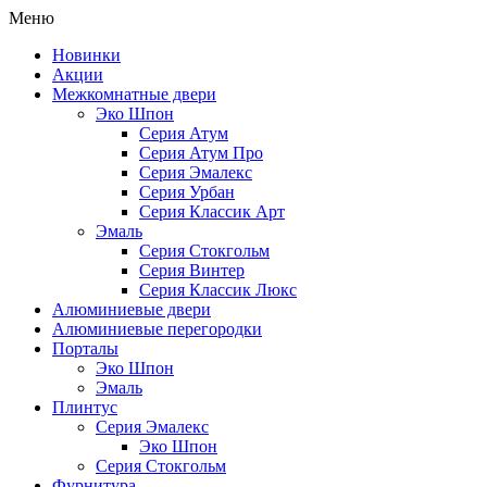
Меню
Новинки
Акции
Межкомнатные двери
Эко Шпон
Серия Атум
Серия Атум Про
Серия Эмалекс
Серия Урбан
Серия Классик Арт
Эмаль
Серия Стокгольм
Серия Винтер
Серия Классик Люкс
Алюминиевые двери
Алюминиевые перегородки
Порталы
Эко Шпон
Эмаль
Плинтус
Серия Эмалекс
Эко Шпон
Серия Стокгольм
Фурнитура