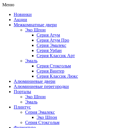
Меню
Новинки
Акции
Межкомнатные двери
Эко Шпон
Серия Атум
Серия Атум Про
Серия Эмалекс
Серия Урбан
Серия Классик Арт
Эмаль
Серия Стокгольм
Серия Винтер
Серия Классик Люкс
Алюминиевые двери
Алюминиевые перегородки
Порталы
Эко Шпон
Эмаль
Плинтус
Серия Эмалекс
Эко Шпон
Серия Стокгольм
Фурнитура