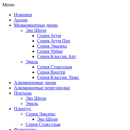
Меню
Новинки
Акции
Межкомнатные двери
Эко Шпон
Серия Атум
Серия Атум Про
Серия Эмалекс
Серия Урбан
Серия Классик Арт
Эмаль
Серия Стокгольм
Серия Винтер
Серия Классик Люкс
Алюминиевые двери
Алюминиевые перегородки
Порталы
Эко Шпон
Эмаль
Плинтус
Серия Эмалекс
Эко Шпон
Серия Стокгольм
Фурнитура