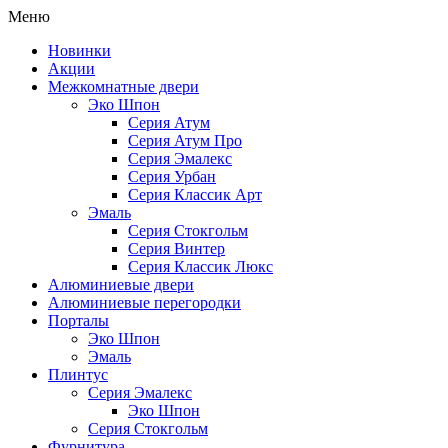
Меню
Новинки
Акции
Межкомнатные двери
Эко Шпон
Серия Атум
Серия Атум Про
Серия Эмалекс
Серия Урбан
Серия Классик Арт
Эмаль
Серия Стокгольм
Серия Винтер
Серия Классик Люкс
Алюминиевые двери
Алюминиевые перегородки
Порталы
Эко Шпон
Эмаль
Плинтус
Серия Эмалекс
Эко Шпон
Серия Стокгольм
Фурнитура