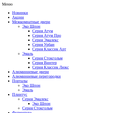
Меню
Новинки
Акции
Межкомнатные двери
Эко Шпон
Серия Атум
Серия Атум Про
Серия Эмалекс
Серия Урбан
Серия Классик Арт
Эмаль
Серия Стокгольм
Серия Винтер
Серия Классик Люкс
Алюминиевые двери
Алюминиевые перегородки
Порталы
Эко Шпон
Эмаль
Плинтус
Серия Эмалекс
Эко Шпон
Серия Стокгольм
Фурнитура