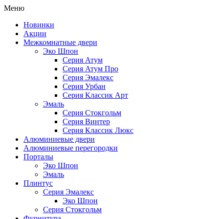
Меню
Новинки
Акции
Межкомнатные двери
Эко Шпон
Серия Атум
Серия Атум Про
Серия Эмалекс
Серия Урбан
Серия Классик Арт
Эмаль
Серия Стокгольм
Серия Винтер
Серия Классик Люкс
Алюминиевые двери
Алюминиевые перегородки
Порталы
Эко Шпон
Эмаль
Плинтус
Серия Эмалекс
Эко Шпон
Серия Стокгольм
Фурнитура