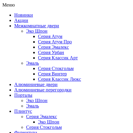
Меню
Новинки
Акции
Межкомнатные двери
Эко Шпон
Серия Атум
Серия Атум Про
Серия Эмалекс
Серия Урбан
Серия Классик Арт
Эмаль
Серия Стокгольм
Серия Винтер
Серия Классик Люкс
Алюминиевые двери
Алюминиевые перегородки
Порталы
Эко Шпон
Эмаль
Плинтус
Серия Эмалекс
Эко Шпон
Серия Стокгольм
Фурнитура