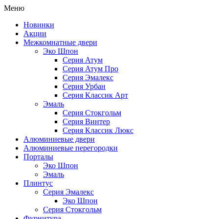
Меню
Новинки
Акции
Межкомнатные двери
Эко Шпон
Серия Атум
Серия Атум Про
Серия Эмалекс
Серия Урбан
Серия Классик Арт
Эмаль
Серия Стокгольм
Серия Винтер
Серия Классик Люкс
Алюминиевые двери
Алюминиевые перегородки
Порталы
Эко Шпон
Эмаль
Плинтус
Серия Эмалекс
Эко Шпон
Серия Стокгольм
Фурнитура