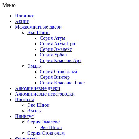
Меню
Новинки
Акции
Межкомнатные двери
Эко Шпон
Серия Атум
Серия Атум Про
Серия Эмалекс
Серия Урбан
Серия Классик Арт
Эмаль
Серия Стокгольм
Серия Винтер
Серия Классик Люкс
Алюминиевые двери
Алюминиевые перегородки
Порталы
Эко Шпон
Эмаль
Плинтус
Серия Эмалекс
Эко Шпон
Серия Стокгольм
Фурнитура