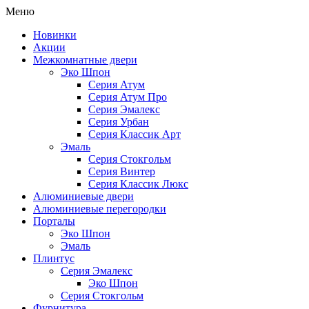
Меню
Новинки
Акции
Межкомнатные двери
Эко Шпон
Серия Атум
Серия Атум Про
Серия Эмалекс
Серия Урбан
Серия Классик Арт
Эмаль
Серия Стокгольм
Серия Винтер
Серия Классик Люкс
Алюминиевые двери
Алюминиевые перегородки
Порталы
Эко Шпон
Эмаль
Плинтус
Серия Эмалекс
Эко Шпон
Серия Стокгольм
Фурнитура