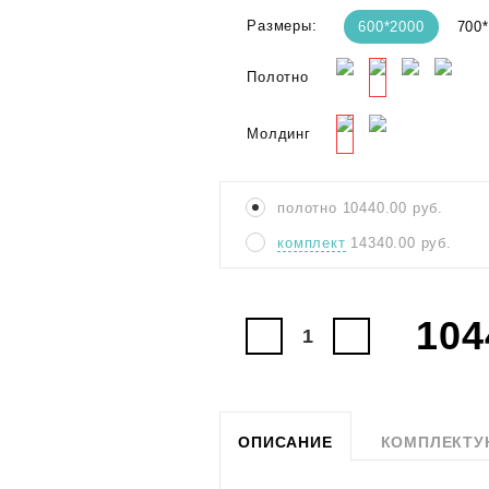
Размеры:
600*2000
700
Полотно
Молдинг
полотно
10440.00
руб.
комплект
14340.00
руб.
104
ОПИСАНИЕ
КОМПЛЕКТ