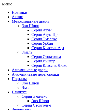
Меню
Новинки
Акции
Межкомнатные двери
Эко Шпон
Серия Атум
Серия Атум Про
Серия Эмалекс
Серия Урбан
Серия Классик Арт
Эмаль
Серия Стокгольм
Серия Винтер
Серия Классик Люкс
Алюминиевые двери
Алюминиевые перегородки
Порталы
Эко Шпон
Эмаль
Плинтус
Серия Эмалекс
Эко Шпон
Серия Стокгольм
Фурнитура