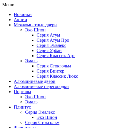
Меню
Новинки
Акции
Межкомнатные двери
Эко Шпон
Серия Атум
Серия Атум Про
Серия Эмалекс
Серия Урбан
Серия Классик Арт
Эмаль
Серия Стокгольм
Серия Винтер
Серия Классик Люкс
Алюминиевые двери
Алюминиевые перегородки
Порталы
Эко Шпон
Эмаль
Плинтус
Серия Эмалекс
Эко Шпон
Серия Стокгольм
Фурнитура